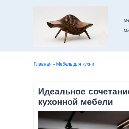
Skip
to
content
Ме
Ме
Главная
»
Мебель для кухни
Идеальное сочетание
кухонной мебели