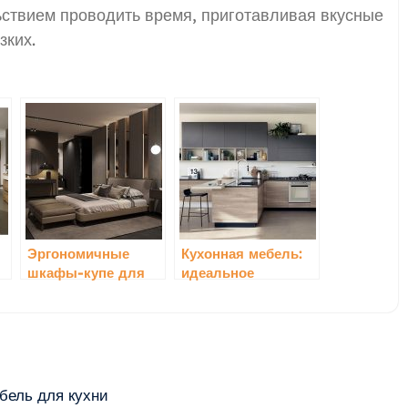
льствием проводить время, приготавливая вкусные
зких.
Эргономичные
Кухонная мебель:
шкафы-купе для
идеальное
спальни:
сочетание
идеальное
минимализма и
сочетание
функциональности
функциональности
и стиля
бель для кухни