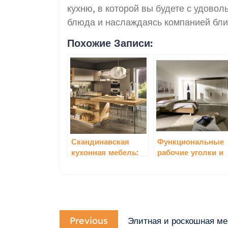
кухню, в которой вы будете с удово
блюда и наслаждаясь компанией бли
Похожие Записи:
Скандинавская
Функциональные
кухонная мебель:
рабочие уголки и
сочетание стиля и
столы: идеальное
минимализма
сочетание
комфорта и стиля
Навигация
Previous
по
Previous
Элитная и роскошная ме
post: