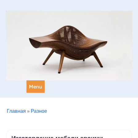
Skip
to
content
Menu
Главная
»
Разное