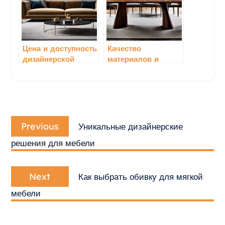
Цена и доступность
Качество
дизайнерской
материалов и
мебели: роскошь
сборки: важный
или реальность?
аспект при выборе
дизайнерской
мебели
Навигация
Previous
по
Previous
Уникальные дизайнерские
post:
записям
решения для мебели
Next
Next
Как выбрать обивку для мягкой
post:
мебели