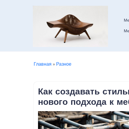
Skip
to
content
Ме
Ме
Главная
»
Разное
Как создавать стиль
нового подхода к м