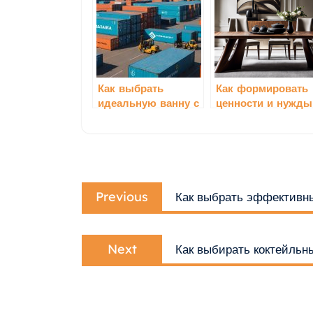
Как выбрать
Как формировать
идеальную ванну с
ценности и нужды
учетом мебели
с помощью мебел
Навигация
Previous
по
Previous
Как выбрать эффективн
post:
записям
Next
Next
Как выбирать коктейльн
post: