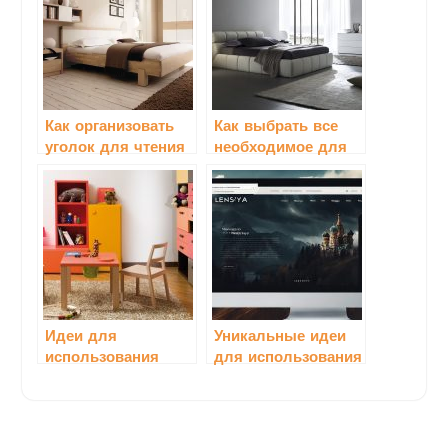
Как организовать
Как выбрать все
уголок для чтения
необходимое для
с помощью мебели
детского
пространства
Идеи для
Уникальные идеи
использования
для использования
недорогой мебели
старой мебели
в интерьере