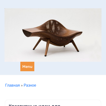
Skip
to
content
Menu
Главная
»
Разное