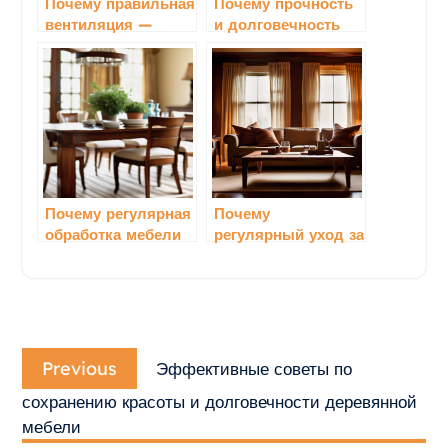
Почему правильная
Почему прочность
вентиляция —
и долговечность
залог
материалов для
долговечности и
спальной мебели —
красоты мебели:
залог комфортной
все, что нужно
и надежной жизни
знать
Почему регулярная
Почему
обработка мебели
регулярный уход за
от повреждений —
мебелью
залог долгой
критически важен
службы и
для сохранения её
привлекательного
красоты и
Навигация
вида
долговечности
Previous
по
Previous
Эффективные советы по
post:
записям
сохранению красоты и долговечности деревянной
мебели