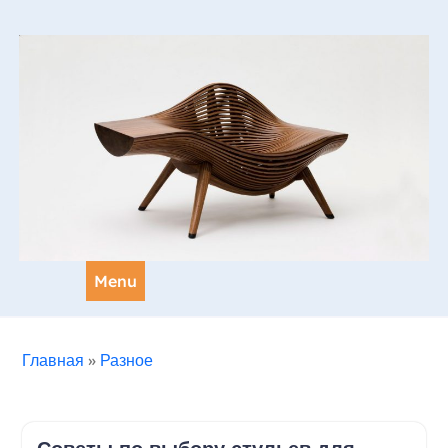
Skip
to
content
Menu
Главная
»
Разное