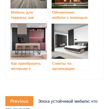
Мебель для
Обновление
террасы: как
мебели с помощью
выбрать для
текстиля: советы
уличного отдыха
Как преобразить
Советы по
интерьер с
организации
помощью диванов
пространства для
домашних
питомцев с
мебелью
Навигация
Previous
по
Previous
Эпоха устойчивой мебели: что
post:
записям