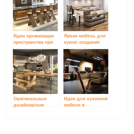
Идеи организации
Яркая мебель для
пространства при
кухни: создание
помощи кухонной
стильного
мебели
интерьера с
помощью цвета
Оригинальные
Идеи для кухонной
дизайнерские
мебели в
решения для
скандинавском
кухонной мебели
стиле