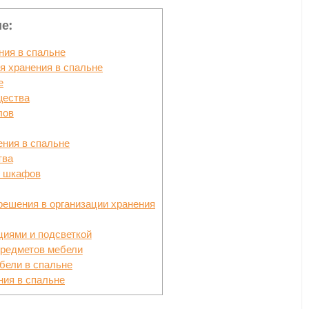
е:
ния в спальне
я хранения в спальне
е
щества
лов
ния в спальне
тва
ю шкафов
ешения в организации хранения
иями и подсветкой
редметов мебели
бели в спальне
ния в спальне