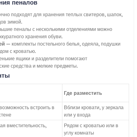
ния пеналов
чно подходят для хранения теплых свитеров, шапок,
дов зимой.
ьшие пеналы с несколькими отделениями можно
ккуратного хранения обуви.
ей
— комплекты постельного белья, одеяла, подушки
дом с кроватью.
нькие ящики и разделители помогают
ские средства и мелкие предметы.
нты
Где разместить
возможность встроить в
Вблизи кровати, у зеркала
стене
или у входа
ая вместительность,
Рядом с кроватью или в
углу комнаты