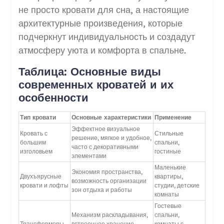
не просто кровати для сна, а настоящие
архитектурные произведения, которые
подчеркнут индивидуальность и создадут
атмосферу уюта и комфорта в спальне.
Таблица: Основные виды
современных кроватей и их
особенности
Тип кровати
Основные характеристики
Применение
Эффектное визуальное
Кровать с
Стильные
решение, мягкое и удобное,
большим
спальни,
часто с декоративными
изголовьем
гостиные
элементами
Маленькие
Экономия пространства,
Двухъярусные
квартиры,
возможность организации
кровати и лофты
студии, детские
зон отдыха и работы
комнаты
Гостевые
Механизм раскладывания,
спальни,
Трансформеры
встроенное хранение,
комнаты с