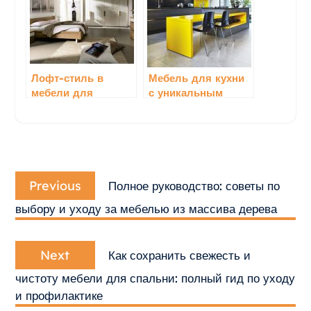
дизайна интерьера
Лофт-стиль в
Мебель для кухни
мебели для
с уникальным
спальни
дизайном и
оригинальными
формами
Навигация
Previous
по
Previous
Полное руководство: советы по
post:
записям
выбору и уходу за мебелью из массива дерева
Next
Next
Как сохранить свежесть и
post:
чистоту мебели для спальни: полный гид по уходу
и профилактике