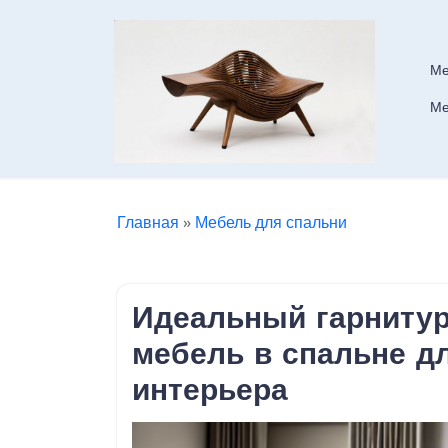
Skip
to
content
Ме
Ме
Главная
»
Мебель для спальни
Идеальный гарнитур
мебель в спальне д
интерьера