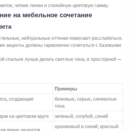
тов, четкие линии и спокойную цветовую гамму.
ние на мебельное сочетание
вета
астельные, нейтральные оттенки помогают расслабиться.
кие акценты должны гармонично сочетаться с базовыми
кой спальне лучше делать светлые тона, в просторной —
Примеры
вета, создающие
бежевые, серые, синеватые
тона
дом на цветовом круге
зеленый, голубой, синий
оранжевый и синий, красный
ля ярких акцентов