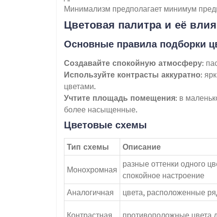
Минимализм предполагает минимум предме
Цветовая палитра и её влия
Основные правила подборки ц
Создавайте спокойную атмосферу
: п
Используйте контрасты аккуратно
: яр
цветами.
Учтите площадь помещения
: в малень
более насыщенные.
Цветовые схемы
Тип схемы
Описание
разные оттенки одного ц
Монохромная
спокойное настроение
Аналогичная
цвета, расположенные ря
Контрастная
противоположные цвета д