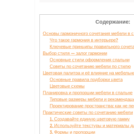
Содержание:
Основы гармоничного сочетания мебели в 
Что такое гармония в интерьере?
Ключевые принципы правильного сочета
Выбор стиля — залог гармонии
Основные стили оформления спальни
Советы по сочетанию мебели по стилю
Цветовая палитра и её влияние на мебельн
Основные правила подборки цвета
Цветовые схемы
Планировка и пропорции мебели в спальне
Типовые размеры мебели и рекомендац
Проектирование пространства: как не п
Практические советы по сочетанию мебели
1. Создавайте единую цветовую гамму
2. Используйте текстуры и материалы 
3. Формы и пропорции