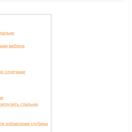
спальне
ния мебели:
ое сочетание
ии
ерегрузить спальню
для добавления глубины