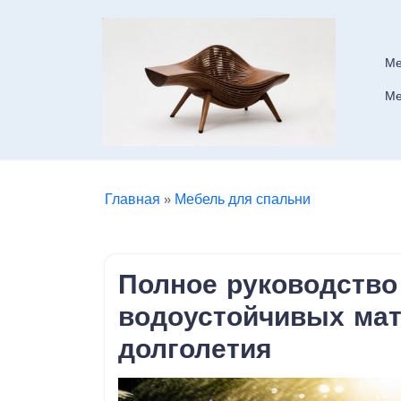
Skip
to
content
Ме
Ме
Главная
»
Мебель для спальни
Полное руководство
водоустойчивых мат
долголетия