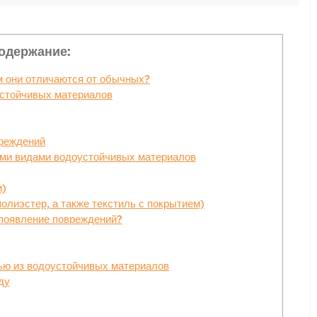
одержание:
м они отличаются от обычных?
устойчивых материалов
вреждений
ыми видами водоустойчивых материалов
и)
олиэстер, а также текстиль с покрытием)
 появление повреждений?
ью из водоустойчивых материалов
ду