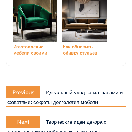
тканей и чехлов
руками
для мебели:
создаем уют и
стиль в доме
Изготовление
Как обновить
мебели своими
обивку стульев
руками: советы для
своими руками
начинающих
Навигация
Previous
по
Previous
Идеальный уход за матрасами и
post:
записям
кроватями: секреты долголетия мебели
Next
Next
Творческие идеи декора с
post:
использованием мебельных элементов: