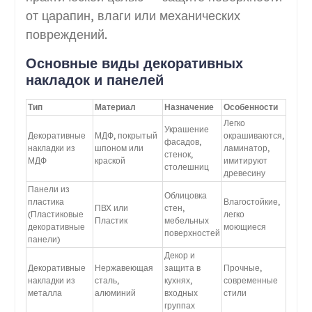
от царапин, влаги или механических
повреждений.
Основные виды декоративных
накладок и панелей
Тип
Материал
Назначение
Особенности
Легко
Украшение
Декоративные
МДФ, покрытый
окрашиваются,
фасадов,
накладки из
шпоном или
ламинатор,
стенок,
МДФ
краской
имитируют
столешниц
древесину
Панели из
Облицовка
пластика
Влагостойкие,
ПВХ или
стен,
(Пластиковые
легко
Пластик
мебельных
декоративные
моющиеся
поверхностей
панели)
Декор и
Декоративные
Нержавеющая
защита в
Прочные,
накладки из
сталь,
кухнях,
современные
металла
алюминий
входных
стили
группах