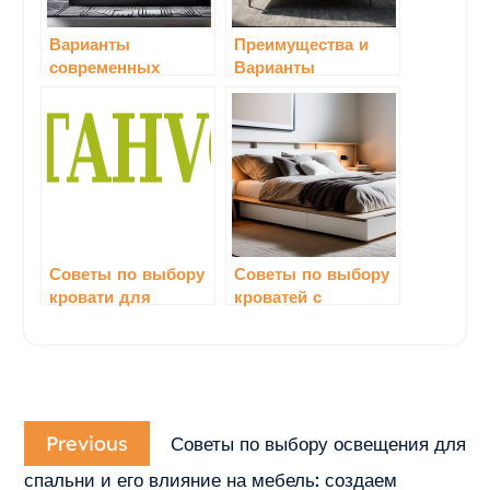
Варианты
Преимущества и
современных
Варианты
кроватей с
Использования
уникальным
Металлических
дизайном: идеи
Кроватей
для стильного
интерьера спальни
Советы по выбору
Советы по выбору
кровати для
кроватей с
маленькой спальни
хранилищем для
идеальной
организации
пространства
Навигация
Previous
по
Previous
Советы по выбору освещения для
post:
записям
спальни и его влияние на мебель: создаем