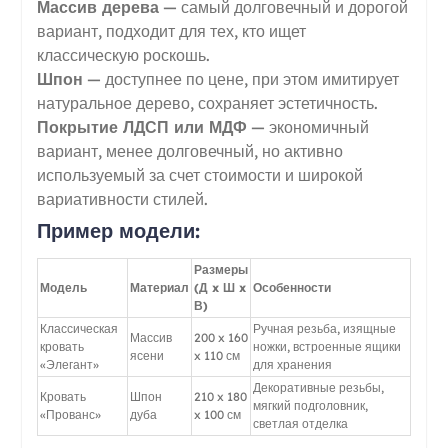
Массив дерева
— самый долговечный и дорогой
вариант, подходит для тех, кто ищет
классическую роскошь.
Шпон
— доступнее по цене, при этом имитирует
натуральное дерево, сохраняет эстетичность.
Покрытие ЛДСП или МДФ
— экономичный
вариант, менее долговечный, но активно
используемый за счет стоимости и широкой
вариативности стилей.
Пример модели:
Размеры
Модель
Материал
(Д x Ш x
Особенности
В)
Классическая
Ручная резьба, изящные
Массив
200 x 160
кровать
ножки, встроенные ящики
ясени
x 110 см
«Элегант»
для хранения
Декоративные резьбы,
Кровать
Шпон
210 x 180
мягкий подголовник,
«Прованс»
дуба
x 100 см
светлая отделка