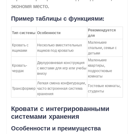
экономя место.
Пример таблицы с функциями:
Рекомендуется
Тип системы
Особенности
для
Маленькие
Кровать с
Несколько вместительных
спальни, семьи с
ящиками
ящиков под кроватью
детьми
Маленькие
Двухуровневая конструкция
Кровать-
квартиры,
с местами для игр или учебы
чердак
подростковые
внизу
комнаты
Легкая смена конфигурации,
Гостевые комнаты,
Трансформер
часто встроенная система
студенты
хранения
Кровати с интегрированными
системами хранения
Особенности и преимущества