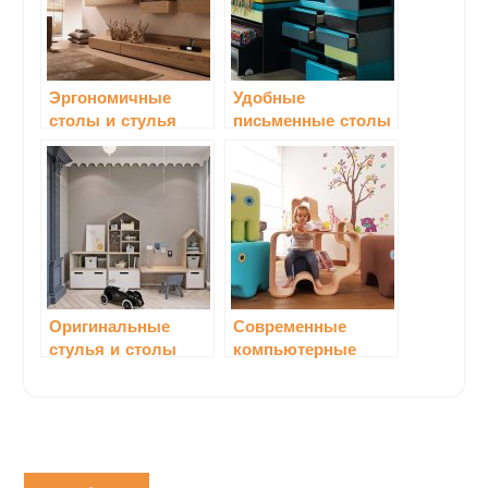
Эргономичные
Удобные
столы и стулья
письменные столы
для работы в
с аксессуарами для
гостиной
учения
Оригинальные
Современные
стулья и столы
компьютерные
для детской
столы для детской
комнаты
комнаты
Навигация
Previous