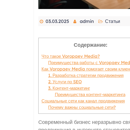
03.03.2025
admin
Статьи
Содержание:
Что такое Voropaev Media?
Преимущества работы с Voropaev Med
Как Voropaev Media помогает своим клие
1. Разработка стратегии продвижения
2. Услуги по SEO
3. Контент-маркетинг
Преимущества контент-маркетинга
Социальные сети как канал продвижения
Почему важны социальные сети?
Современный бизнес неразрывно свя
продвижения в интернете становитс