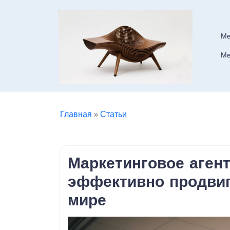
Skip
to
content
Ме
Ме
Главная
»
Статьи
Маркетинговое агент
эффективно продвиг
мире