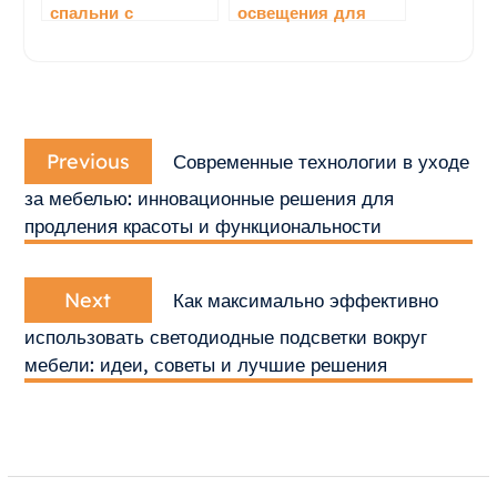
спальни с
освещения для
использованием
спальни и его
кухни и
влияние на мебель:
гардеробной
создаем гармонию
мебели: идеи и
и уют
Навигация
советы
Previous
по
Previous
Современные технологии в уходе
post:
записям
за мебелью: инновационные решения для
продления красоты и функциональности
Next
Next
Как максимально эффективно
post:
использовать светодиодные подсветки вокруг
мебели: идеи, советы и лучшие решения