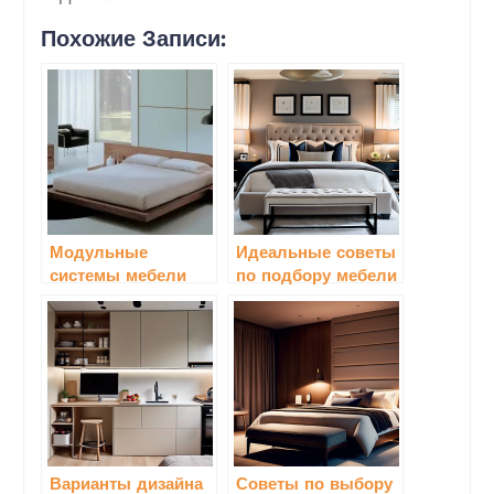
Похожие Записи:
Модульные
Идеальные советы
системы мебели
по подбору мебели
для спальни:
для спальни в
идеальный выбор
различных стилях:
для стильного
создайте уют и
дизайна интерьера
гармонию в своем
доме
Варианты дизайна
Советы по выбору