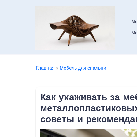
Skip
to
content
Ме
Ме
Главная
»
Мебель для спальни
Как ухаживать за м
металлопластиковых
советы и рекоменда