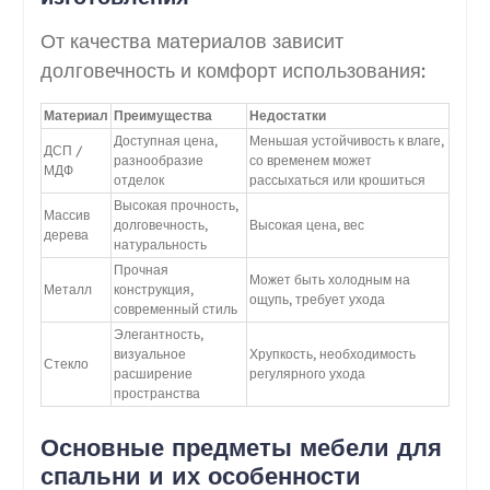
От качества материалов зависит
долговечность и комфорт использования:
Материал
Преимущества
Недостатки
Доступная цена,
Меньшая устойчивость к влаге,
ДСП /
разнообразие
со временем может
МДФ
отделок
рассыхаться или крошиться
Высокая прочность,
Массив
долговечность,
Высокая цена, вес
дерева
натуральность
Прочная
Может быть холодным на
Металл
конструкция,
ощупь, требует ухода
современный стиль
Элегантность,
визуальное
Хрупкость, необходимость
Стекло
расширение
регулярного ухода
пространства
Основные предметы мебели для
спальни и их особенности