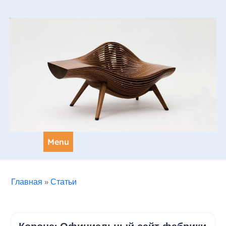
Skip
to
content
Menu
Главная
»
Статьи