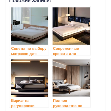
Похожие Записи:
Советы по выбору
Современные
матрасов для
кровати для
комфортного сна
спальни: комфорт
и стиль в одном
Варианты
Полное
регулировки
руководство по
уровня кровати и
выбору мебели