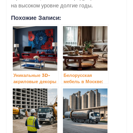
на высоком уровне долгие годы.
Похожие Записи:
Уникальные 3D-
Белорусская
акриловые декоры
мебель в Москве:
для мебели: купить
купить мебель
оптом и в розницу
белорусского
с доставкой по
производства от
России
компании
Гомельдрев