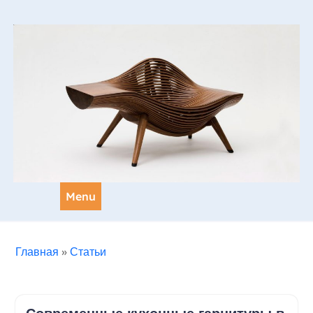
Skip
to
content
Menu
Главная
»
Статьи