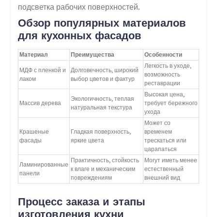
подсветка рабочих поверхностей.
Обзор популярных материалов
для кухонных фасадов
Материал
Преимущества
Особенности
Легкость в уходе,
МДФ с пленкой и
Долговечность, широкий
возможность
лаком
выбор цветов и фактур
реставрации
Высокая цена,
Экологичность, теплая
Массив дерева
требует бережного
натуральная текстура
ухода
Может со
Крашеные
Гладкая поверхность,
временем
фасады
яркие цвета
трескаться или
царапаться
Практичность, стойкость
Могут иметь менее
Ламинированные
к влаге и механическим
естественный
панели
повреждениям
внешний вид
Процесс заказа и этапы
изготовления кухни