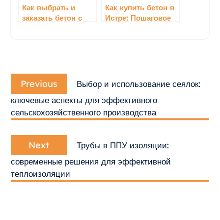
Как выбрать и
Как купить бетон в
заказать бетон с
Истре: Пошаговое
доставкой в
руководство с
Мытищах: Ваш гид
доставкой
по услугам от
производителя
Навигация
«Титан»
Previous
по
Previous
Выбор и использование сеялок:
post:
записям
ключевые аспекты для эффективного
сельскохозяйственного производства
Next
Next
Трубы в ППУ изоляции:
post:
современные решения для эффективной
теплоизоляции