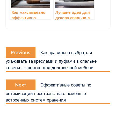
Как максимально
Лучшие идеи для
эффективно
декора спальни с
использовать
помощью мебели:
светодиодные
создаем уют и
подсветки вокруг
стиль
мебели: идеи,
Навигация
советы и лучшие
Previous
решения
по
Previous
Как правильно выбрать и
post:
записям
ухаживать за креслами и пуфами в спальне:
советы экспертов для долговечной мебели
Next
Next
Эффективные советы по
post:
оптимизации пространства с помощью
встроенных систем хранения