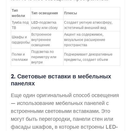
Тип
Тип освещения
Плюсы
мебели
Тумба под
LED-подсветка
Создает уютную атмосферу,
ТВ
снизу или сбоку
эстетичный внешний вид
Встроенное
Акцент на содержимое,
Шкафы и
внутреннее
визуальное расширение
гардеробы
освещение
пространства
Подсветка по
Полки и
Подчеркивает декоративные
периметру или
стеллажи
предметы, создает объем
внутри
2. Световые вставки в мебельных
панелях
Еще один оригинальный способ освещения
— использование мебельных панелей с
встроенными световыми вставками. Это
могут быть перегородки, панели стен или
фасады шкафов, в которые встроены LED-