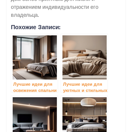
отражением индивидуальности его
владельца.
Похожие Записи:
Лучшие идеи для
Лучшие идеи для
освежения спальни
уютных и стильных
при помощи новой
спальных зон в
мебели:
квартирах:
вдохновляющие
вдохновляющие
решения для
решения для
современного
идеального отдыха
интерьера