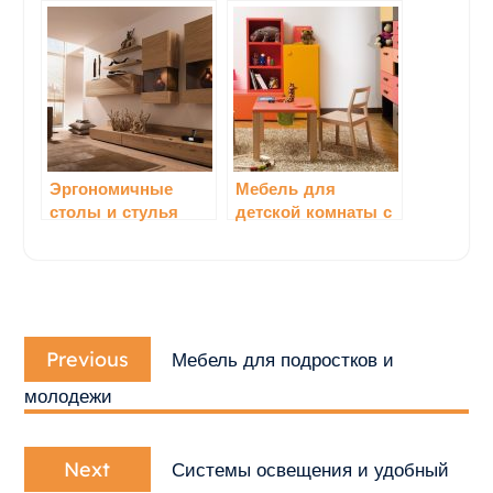
для детской
столы для детской
комнаты
комнаты
Эргономичные
Мебель для
столы и стулья
детской комнаты с
для работы в
умными
гостиной
функциями
Навигация
Previous
по
Previous
Мебель для подростков и
post:
записям
молодежи
Next
Next
Системы освещения и удобный
post: