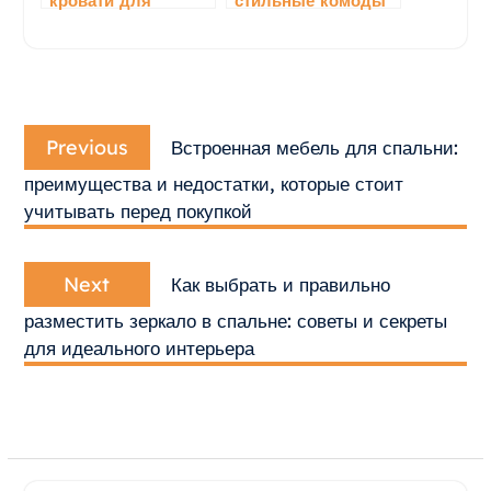
кровати для
стильные комоды
маленькой спальни
для дома
Навигация
Previous
по
Previous
Встроенная мебель для спальни:
post:
записям
преимущества и недостатки, которые стоит
учитывать перед покупкой
Next
Next
Как выбрать и правильно
post:
разместить зеркало в спальне: советы и секреты
для идеального интерьера