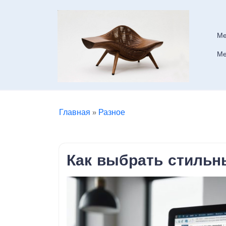
Skip
to
content
Ме
Ме
Главная
»
Разное
Как выбрать стильн