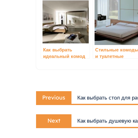
Как выбрать
Стильные комод
идеальный комод
и туалетные
для вашего
столики: добавьте
интерьера
шика в свою
комнату
Навигация
Previous
по
Previous
Как выбрать стол для р
post:
записям
Next
Next
Как выбрать душевую ка
post: