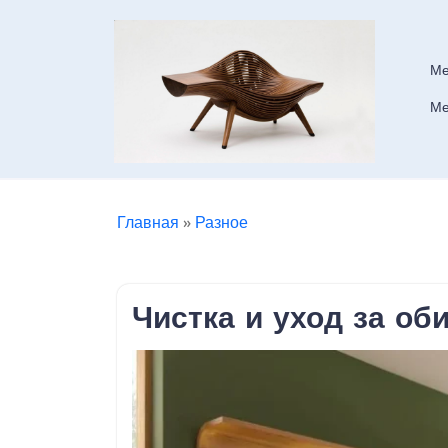
Skip
to
content
Ме
Ме
Главная
»
Разное
Чистка и уход за об