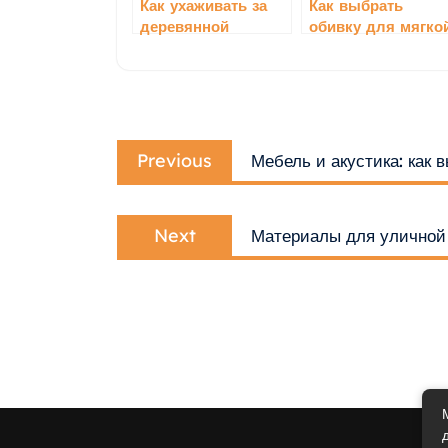
Как ухаживать за
Как выбрать
деревянной
обивку для мягко
мебелью
мебели
Навигация
Previous
по
Previous
Мебель и акустика: как
post:
записям
Next
Next
Материалы для уличной
post: