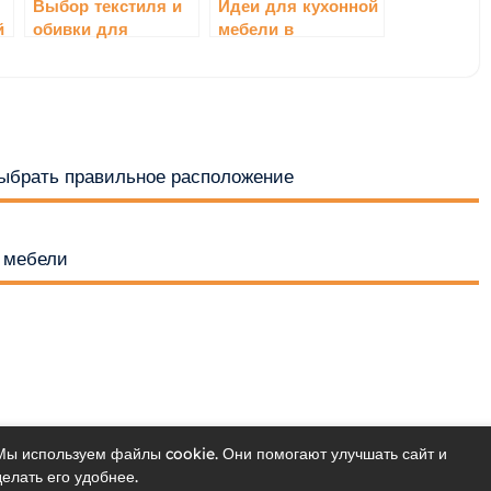
Выбор текстиля и
Идеи для кухонной
й
обивки для
мебели в
дизайнерской
скандинавском
мебели: гармония
стиле
стиля и комфорта
 выбрать правильное расположение
 мебели
Мы используем файлы cookie. Они помогают улучшать сайт и
делать его удобнее.