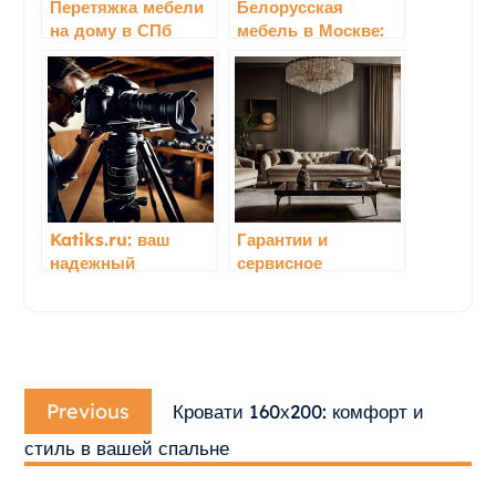
Перетяжка мебели
Белорусская
на дому в СПб
мебель в Москве:
купить мебель
белорусского
производства от
компании
Гомельдрев
Katiks.ru: ваш
Гарантии и
надежный
сервисное
помощник в
обслуживание:
выборе
качество и
подшипников
надежность
дизайнерской
Навигация
мебели
Previous
по
Previous
Кровати 160х200: комфорт и
post:
записям
стиль в вашей спальне