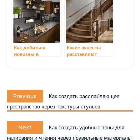
интерьере через
мебели
мебель
Как добиться
Какие акценты
новизны в
расставляют
интерьере через
мебель в интерьере
подходящие
элементы
Навигация
Previous
по
Previous
Как создать расслабляющее
post:
записям
пространство через текстуры стульев
Next
Next
Как создать удобные зоны для
post:
написания и чтения через правильные материалы