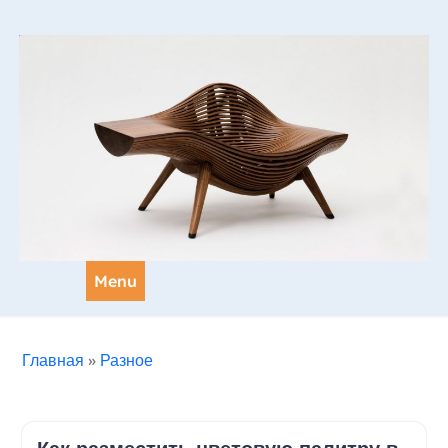
Skip
to
content
Menu
Главная
»
Разное