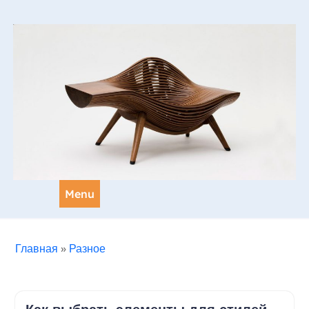
Skip
to
content
Menu
Главная
»
Разное