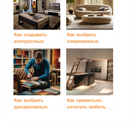
Как создавать
Как выбрать
контрастные
современные
обстановки с
элементы для
помощью стилей
ванной комнаты
мебели
Как выбрать
Как правильно
декоративные
сочетать мебель
элементы для
разных стилей
мебели