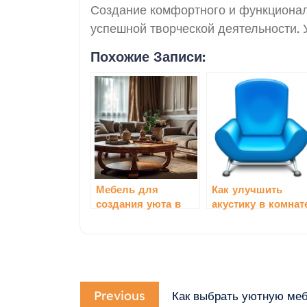
Создание комфортного и функционал
успешной творческой деятельности. 
Похожие Записи:
Мебель для
Как улучшить
создания уюта в
акустику в комнат
зале: как выбрать
с мебелью
Навигация
Previous
по
Previous
Как выбрать уютную меб
post: