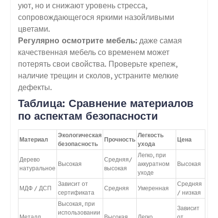
уют, но и снижают уровень стресса,
сопровождающегося яркими назойливыми
цветами.
Регулярно осмотрите мебель:
даже самая
качественная мебель со временем может
потерять свои свойства. Проверьте крепеж,
наличие трещин и сколов, устраните мелкие
дефекты.
Таблица: Сравнение материалов
по аспектам безопасности
Экологическая
Легкость
Материал
Прочность
Цена
безопасность
ухода
Легко, при
Дерево
Средняя/
Высокая
аккуратном
Высокая
натуральное
высокая
уходе
Зависит от
Средняя
МДФ / ДСП
Средняя
Умеренная
сертификата
/ низкая
Высокая, при
Зависит
использовании
Металл
Высокая
Легко
от