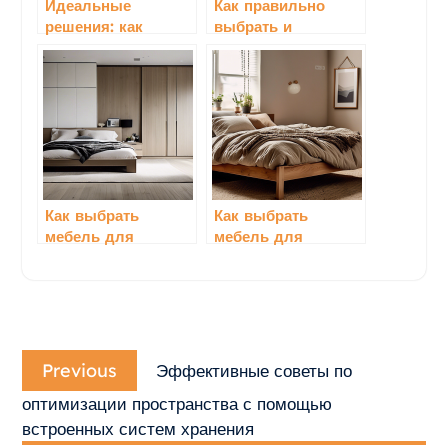
Идеальные
Как правильно
решения: как
выбрать и
выбрать мебель
разместить мебель
для спальни,
для комфортного
учитывая
сна: полный гид
потребности всей
для идеальной
семьи
спальни
Как выбрать
Как выбрать
мебель для
мебель для
спальни с учетом
спальни с учетом
особенностей
бюджетных
пространства:
ограничений:
полный
полный гид
Навигация
путеводитель
Previous
по
Previous
Эффективные советы по
post:
записям
оптимизации пространства с помощью
встроенных систем хранения