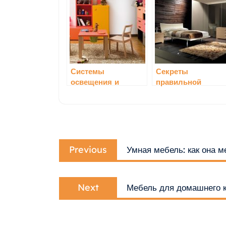
Системы
Секреты
освещения и
правильной
удобный
расстановки
распределенный
мебели в комнате
свет
Навигация
Previous
по
Previous
Умная мебель: как она 
post:
записям
Next
Next
Мебель для домашнего к
post: