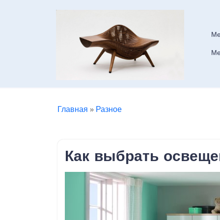
Skip
to
content
Ме
Ме
Главная
»
Разное
Как выбрать освеще