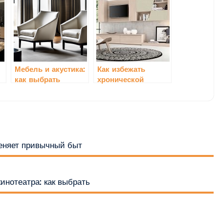
Мебель и акустика:
Как избежать
как выбрать
хронической
правильное
усталости на
расположение
рабочем месте с
помощью мебели
меняет привычный быт
инотеатра: как выбрать