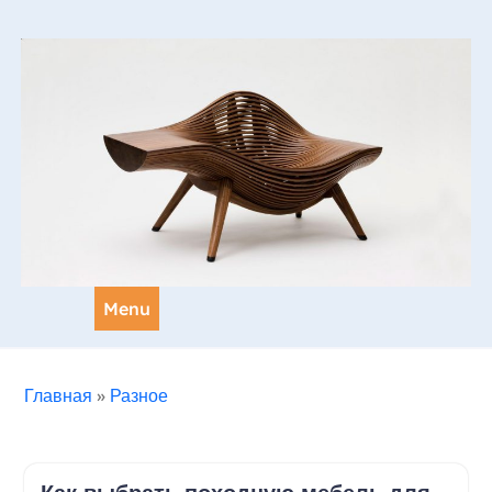
Skip
to
content
Menu
Главная
»
Разное