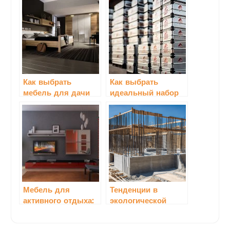
Как выбрать
Как выбрать
мебель для дачи
идеальный набор
мебели для дачи
Мебель для
Тенденции в
активного отдыха:
экологической
популярные
мебели: что
решения
выбрать