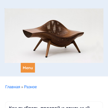
Skip
to
content
Menu
Главная
»
Разное