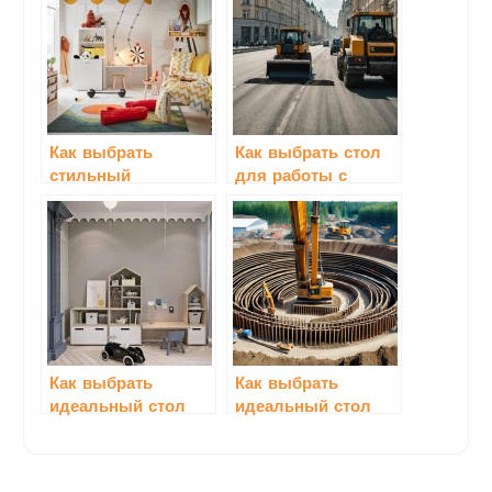
Как выбрать
Как выбрать стол
стильный
для работы с
журнальный стол
большим
для гостиной
количеством
документов
Как выбрать
Как выбрать
идеальный стол
идеальный стол
для учебы
для кухни