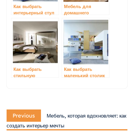
Как выбрать
Мебель для
интерьерный стул
домашнего
для кафе
кинотеатра: как
выбрать
Как выбрать
Как выбрать
стильную
маленький столик
прихожую
для дома
Навигация
Previous
по
Previous
Мебель, которая вдохновляет: как
post:
записям
создать интерьер мечты