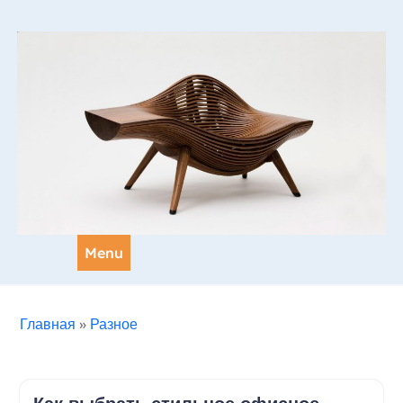
Skip
to
content
Menu
Главная
»
Разное