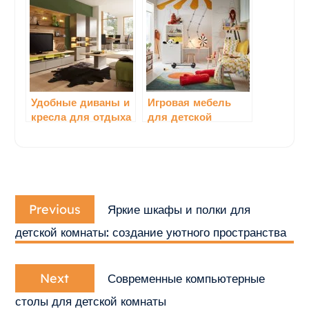
для уютного
комнаты
интерьера
Удобные диваны и
Игровая мебель
кресла для отдыха
для детской
в гостиной
комнаты: создание
уникальной и
увлекательной
обстановки
Навигация
Previous
по
Previous
Яркие шкафы и полки для
post:
записям
детской комнаты: создание уютного пространства
Next
Next
Современные компьютерные
post:
столы для детской комнаты