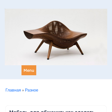
Skip
to
content
Menu
Главная
»
Разное