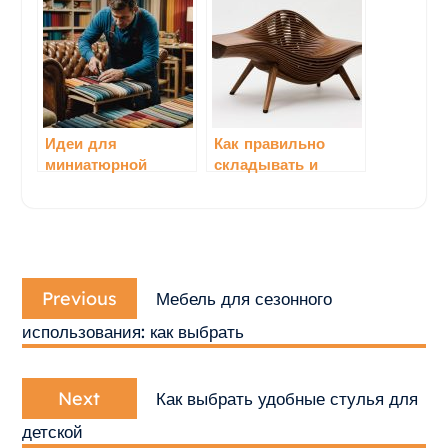
мебелью
Идеи для
Как правильно
миниатюрной
складывать и
мебели в
хранить мебель в
малогабаритной
небольшой
квартире
квартире
Навигация
Previous
по
Previous
Мебель для сезонного
post:
записям
использования: как выбрать
Next
Next
Как выбрать удобные стулья для
post:
детской