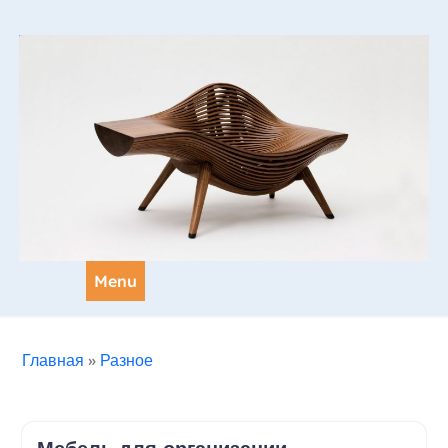
Skip
to
content
Menu
Главная
»
Разное