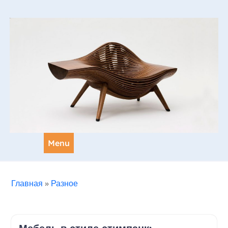
Skip
to
content
Menu
Главная
»
Разное