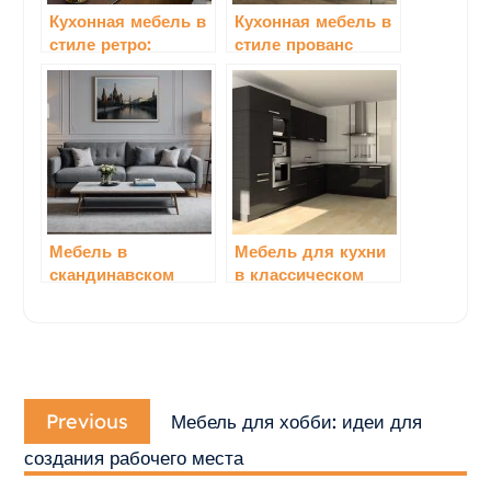
Кухонная мебель в
Кухонная мебель в
стиле ретро:
стиле прованс
возвращение в
прошлое с шармом
Мебель в
Мебель для кухни
скандинавском
в классическом
стиле: особенности
стиле
и преимущества
Навигация
Previous
по
Previous
Мебель для хобби: идеи для
post:
записям
создания рабочего места