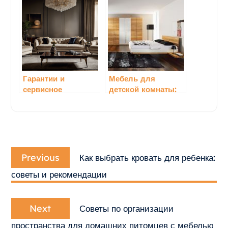
Гарантии и
Мебель для
сервисное
детской комнаты:
обслуживание:
что нужно учесть
качество и
надежность
дизайнерской
Навигация
мебели
Previous
по
Previous
Как выбрать кровать для ребенка:
post:
записям
советы и рекомендации
Next
Next
Советы по организации
post:
пространства для домашних питомцев с мебелью