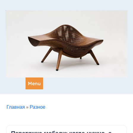
Skip
to
content
Menu
Главная
»
Разное