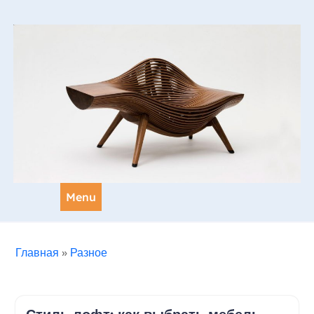
Skip
to
content
Menu
Главная
»
Разное