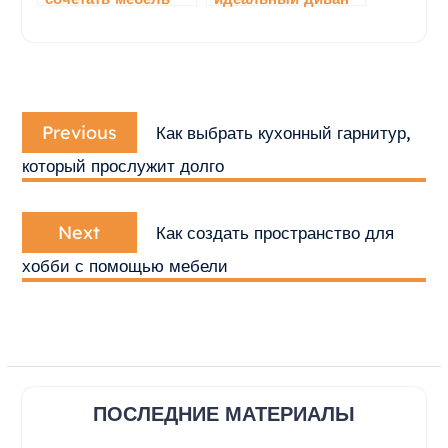
разных стилей
для вашей
гостиной
Навигация
Previous
по
Previous
Как выбрать кухонный гарнитур,
post:
записям
который прослужит долго
Next
Next
Как создать пространство для
post:
хобби с помощью мебели
ПОСЛЕДНИЕ МАТЕРИАЛЫ