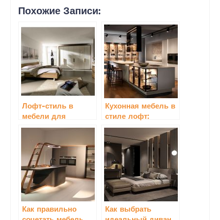
Похожие Записи:
Лофт-стиль в
Кухонная мебель в
мебели для
стиле лофт:
спальни
воплощение
современного
дизайна
Как правильно
Как выбрать
сочетать мебель
идеальный диван