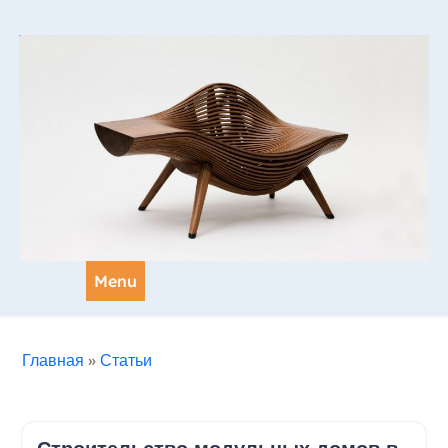
Skip
to
content
Menu
Главная
»
Статьи