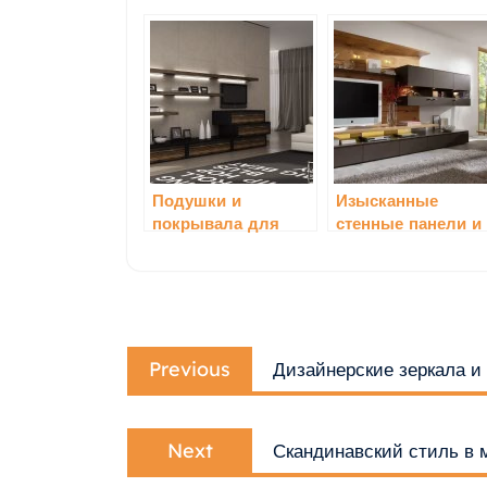
Подушки и
Изысканные
покрывала для
стенные панели и
добавления
декоративные
комфорта в
элементы для
гостиной
гостиной
Навигация
Previous
по
Previous
Дизайнерские зеркала и
post:
записям
Next
Next
Скандинавский стиль в 
post: