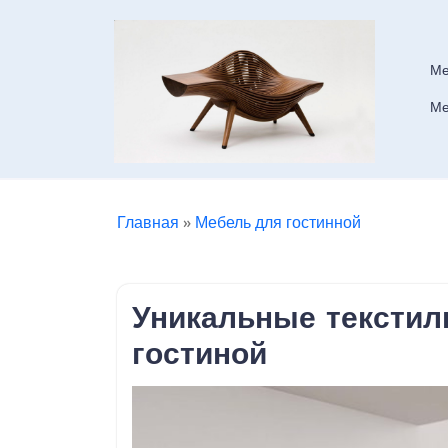
Skip
to
content
Ме
Ме
Главная
»
Мебель для гостинной
Уникальные текстил
гостиной