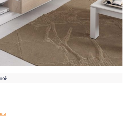
нной
али