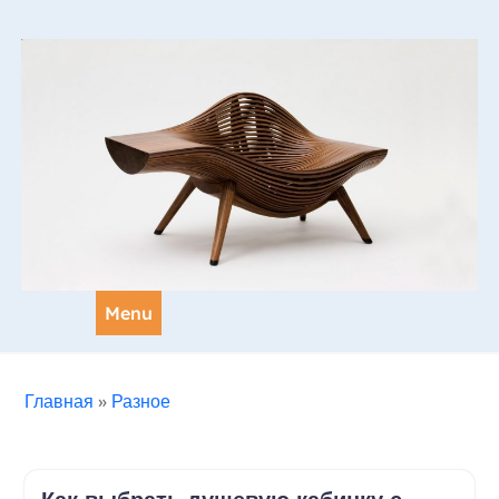
Skip
to
content
Menu
Главная
»
Разное