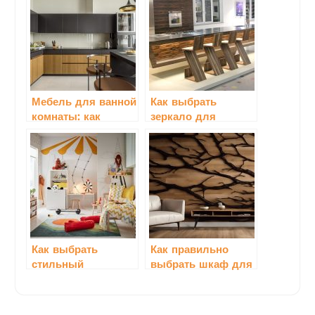
Мебель для ванной
Как выбрать
комнаты: как
зеркало для
выбрать стильные
ванной комнаты
решения
Как выбрать
Как правильно
стильный
выбрать шкаф для
журнальный стол
хранения вещей
для гостиной