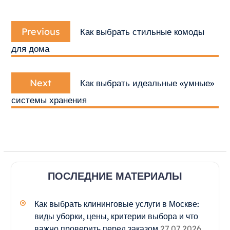
Навигация
Previous
по
Previous
Как выбрать стильные комоды
post:
записям
для дома
Next
Next
Как выбрать идеальные «умные»
post:
системы хранения
ПОСЛЕДНИЕ МАТЕРИАЛЫ
Как выбрать клининговые услуги в Москве:
виды уборки, цены, критерии выбора и что
важно проверить перед заказом
27.07.2026