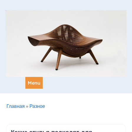
Skip
to
content
Menu
Главная
»
Разное