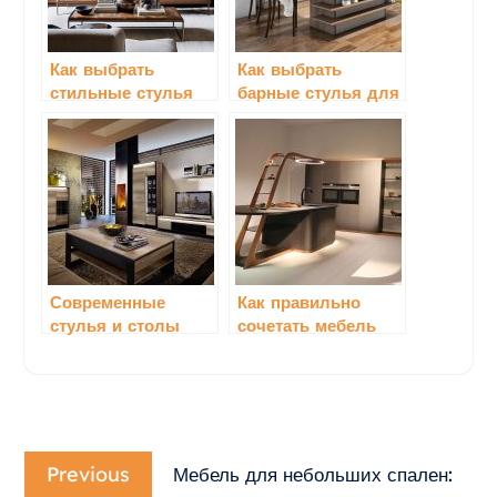
Как выбрать
Как выбрать
стильные стулья
барные стулья для
для столовой
кухни и столовой
Современные
Как правильно
стулья и столы
сочетать мебель
для обеденной
разных стилей
зоны в гостиной
Навигация
Previous
по
Previous
Мебель для небольших спален:
post: