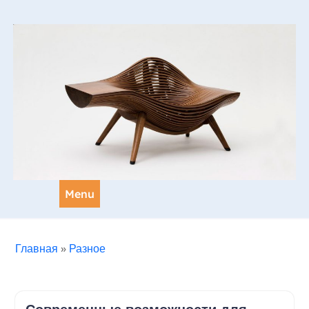
Skip
to
content
Menu
Главная
»
Разное