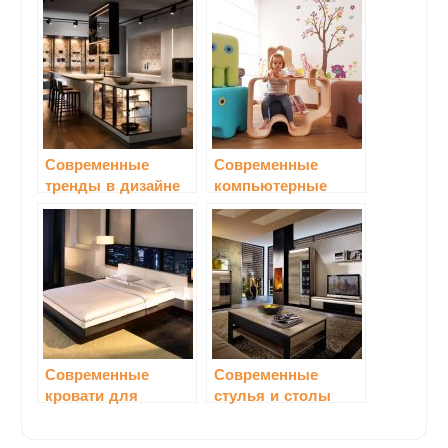
Современные
Современные
тренды в дизайне
компьютерные
кухонной мебели
столы для детской
комнаты
Современные
Современные
кровати для
стулья и столы
спальни: комфорт
для обеденной
и стиль в одном
зоны в гостиной