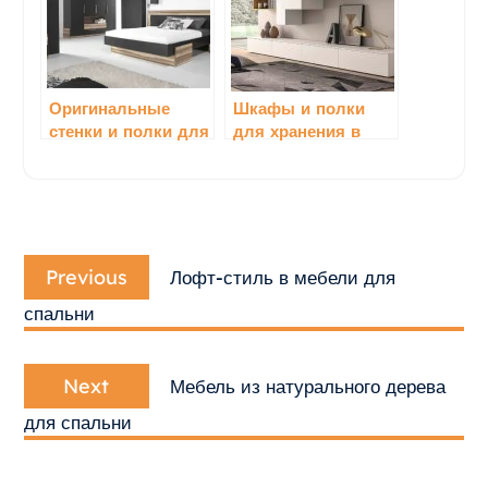
Оригинальные
Шкафы и полки
стенки и полки для
для хранения в
спальной комнаты
гостинной
Навигация
Previous
по
Previous
Лофт-стиль в мебели для
post:
записям
спальни
Next
Next
Мебель из натурального дерева
post:
для спальни