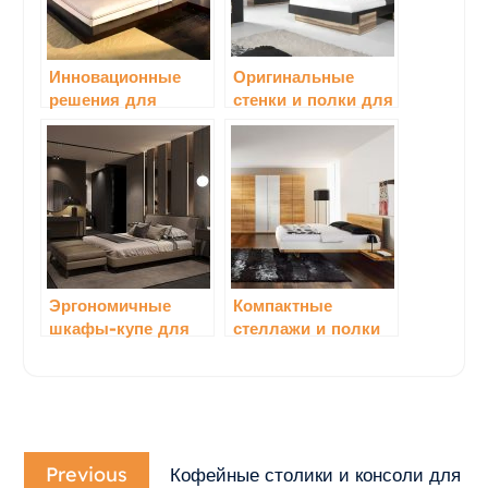
Инновационные
Оригинальные
решения для
стенки и полки для
хранения обуви в
спальной комнаты
дизайнерской
мебели
Эргономичные
Компактные
шкафы-купе для
стеллажи и полки
спальни:
для книг
идеальное
сочетание
функциональности
Навигация
и стиля
Previous
по
Previous
Кофейные столики и консоли для
post: