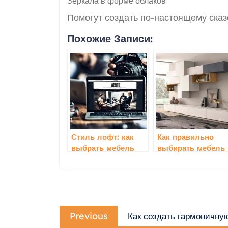
Зеркала в форме облаков
Помогут создать по-настоящему ска
Похожие Записи:
Стиль лофт: как
Как правильно
выбрать мебель
выбирать мебель
для классическог
стиля
Навигация
Previous
по
Previous
Как создать гармоничн
post: