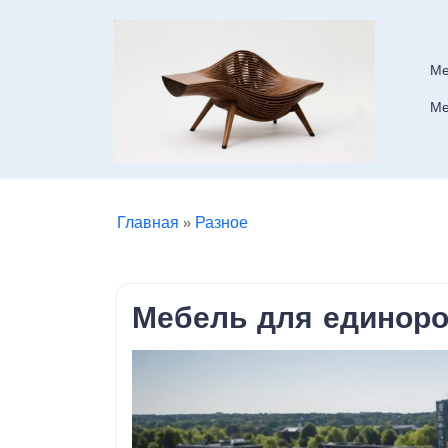
Skip
to
content
Ме
Ме
Главная
»
Разное
Мебель для единоро