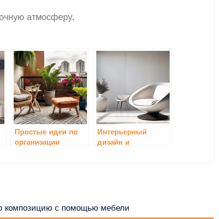
зочную атмосферу.
Простые идеи по
Интерьерный
организации
дизайн и
о
хранения с
инновационные
помощью мебели
идеи для
современной
мебели
ую композицию с помощью мебели