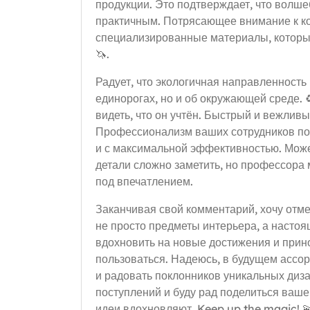
продукции. Это подтверждает, что волше
практичным. Потрясающее внимание к ко
специализированные материалы, которы
🦄.
Радует, что экологичная направленность 
единорогах, но и об окружающей среде. 
видеть, что он учтён. Быстрый и вежлив
Профессионализм ваших сотрудников по
и с максимальной эффективностью. Може
детали сложно заметить, но профессора 
под впечатлением.
Заканчивая свой комментарий, хочу отме
не просто предметы интерьера, а насто
вдохновить на новые достижения и прино
пользоваться. Надеюсь, в будущем ассор
и радовать поклонников уникальных диз
поступлений и буду рад поделиться ваше
идеи вдохновляют. Keep up the magic! 