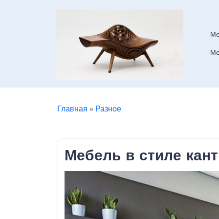
Skip
to
content
Ме
Ме
Главная
»
Разное
Мебель в стиле кант