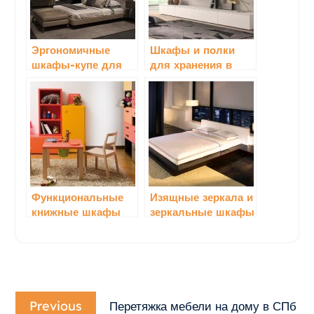
Эргономичные
Шкафы и полки
шкафы-купе для
для хранения в
спальни:
гостинной
идеальное
сочетание
функциональности
и стиля
Функциональные
Изящные зеркала и
книжные шкафы
зеркальные шкафы
для детской
для спальни
комнаты
Навигация
Previous
по
Previous
Перетяжка мебели на дому в СПб